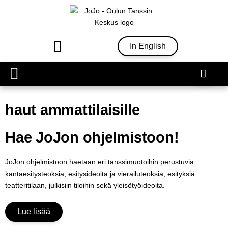
In English
Ohjelmisto & liput
haut ammattilaisille
Hae JoJon ohjelmistoon!
JoJon ohjelmistoon haetaan eri tanssimuotoihin perustuvia
kantaesitysteoksia, esitysideoita ja vierailuteoksia, esityksiä
teatteritilaan, julkisiin tiloihin sekä yleisötyöideoita.
Lue lisää