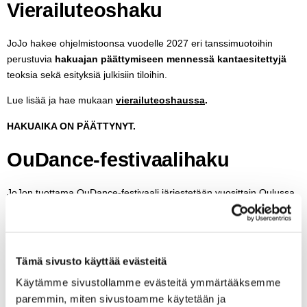
Vierailuteoshaku
JoJo hakee ohjelmistoonsa vuodelle 2027 eri tanssimuotoihin
perustuvia
hakuajan päättymiseen mennessä kantaesitettyjä
teoksia sekä esityksiä julkisiin tiloihin.
Lue lisää ja hae mukaan
vierailuteoshaussa
.
HAKUAIKA ON PÄÄTTYNYT.
OuDance-festivaalihaku
JoJon tuottama OuDance-festivaali järjestetään vuosittain Oulussa
viikolla 37.
JoJo hakee vuoden 2026 festivaaliohjelmistoon eri tanssimuotoihin
perustuvia, hakuajan päättymiseen mennessä kantaesitettyjä
Tämä sivusto käyttää evästeitä
tanssiteoksia sekä esityksiä julkisiin tiloihin ja festivaaliklubille.
Lisäksi haetaan eri-ikäisille suunnattuja teoksia kiertämään
Käytämme sivustollamme evästeitä ymmärtääksemme
päiväkodeissa, kouluissa tai palvelukeskuksissa.
paremmin, miten sivustoamme käytetään ja