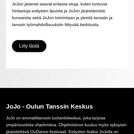
JoJon jäsenet saavat erilaisia etuja, kuten tuntuvia
hintaetuja esitysten lipuista ja JoJon järjestämistä
kursseista sekä JoJon toimintaan ja yleistä tanssiin ja
tanssin työmahdollisuuksiin liittyvää tiedotusta.
Liity tästä
JoJo - Oulun Tanssin Keskus
JoJo on ammattitanssin tuotantokeskus, joka tarjoaa
ympärivuotista ohjelmistoa. Ohjelmistoon kuuluu myös syksyisin
järjestettävä OuDance-festivaali. Esitysten lisäksi JoJolla on