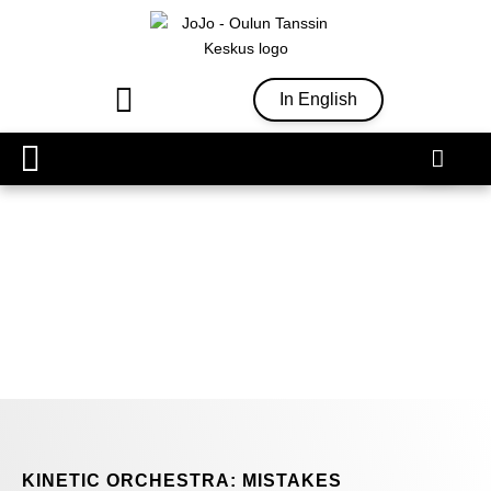
In English
Ohjelmisto & liput
KINETIC ORCHESTRA: MISTAKES