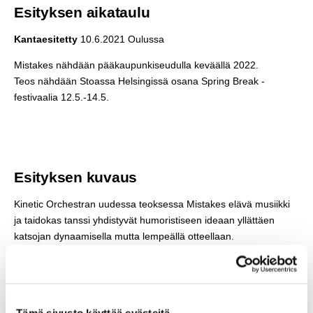
Esityksen aikataulu
Kantaesitetty
10.6.2021 Oulussa
Mistakes nähdään pääkaupunkiseudulla keväällä 2022.
Teos nähdään Stoassa Helsingissä osana Spring Break -
festivaalia 12.5.-14.5.
Esityksen kuvaus
Kinetic Orchestran uudessa teoksessa Mistakes elävä musiikki
ja taidokas tanssi yhdistyvät humoristiseen ideaan yllättäen
katsojan dynaamisella mutta lempeällä otteellaan.
Teos lähestyy epäonnistumista uutta luovana voimana ja tutkii
väärien valintojen, virheiden ja mauttomuuden olemusta
näyttämötaiteessa.