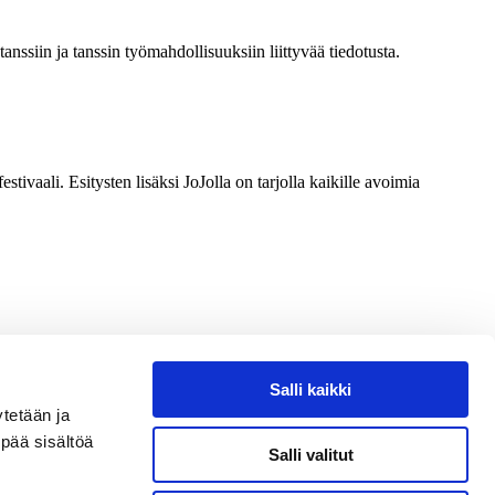
 tanssiin ja tanssin työmahdollisuuksiin liittyvää tiedotusta.
vaali. Esitysten lisäksi JoJolla on tarjolla kaikille avoimia
Salli kaikki
etään ja
pää sisältöä
Salli valitut