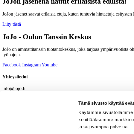
JoJon jäsenenä nautit erilaisista eduista!
JoJon jäsenet saavat erilaisia etuja, kuten tuntuvia hintaetuja esitysten 
Liity tästä
JoJo - Oulun Tanssin Keskus
JoJo on ammattitanssin tuotantokeskus, joka tarjoaa ympärivuotista ohj
työpajoja.
Facebook
Instagram
Youtube
Yhteystiedot
info@jojo.fi
Puhelin
Tämä sivusto käyttää eväs
+358 (0)50 5853906
Tuottaja Mira Kolanen
Käytämme sivustollamme 
Toimisto
kehittääksemme markkinoin
Mannenkatu 6 B, 90130 Oulu
ja sujuvampaa palvelua.