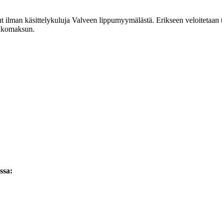
t ilman käsittelykuluja Valveen lippumyymälästä. Erikseen veloitetaan t
akkomaksun.
ssa: