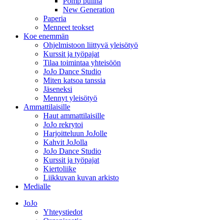
Pomp pulina
New Generation
Paperia
Menneet teokset
Koe enemmän
Ohjelmistoon liittyvä yleisötyö
Kurssit ja työpajat
Tilaa toimintaa yhteisöön
JoJo Dance Studio
Miten katsoa tanssia
Jäseneksi
Mennyt yleisötyö
Ammattilaisille
Haut ammattilaisille
JoJo rekrytoi
Harjoitteluun JoJolle
Kahvit JoJolla
JoJo Dance Studio
Kurssit ja työpajat
Kiertoliike
Liikkuvan kuvan arkisto
Medialle
JoJo
Yhteystiedot