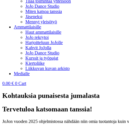
Tilaa toimintaa yhteisöön
JoJo Dance Studio
Miten katsoa tanssia
Jäseneksi
Mennyt yleisötyö
Ammattilaisille
Haut ammattilaisille
JoJo rekrytoi
Harjoitteluun JoJolle
Kahvit JoJolla
JoJo Dance Studio
Kurssit ja työpajat
Kiertoliike
Liikkuvan kuvan arkisto
Medialle
0.00
€
0
Cart
Kohtauksia punaisesta jumalasta
Tervetuloa katsomaan tanssia!
JoJon vuoden 2025 ohjelmistossa nähdään niin omia tuotantoja kuin vi