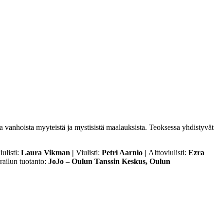
ta vanhoista myyteistä ja mystisistä maalauksista. Teoksessa yhdistyvät
iulisti:
Laura Vikman |
Viulisti:
Petri Aarnio |
Alttoviulisti:
Ezra
railun tuotanto:
JoJo – Oulun Tanssin Keskus, Oulun