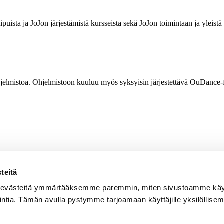
lipuista ja JoJon järjestämistä kursseista sekä JoJon toimintaan ja yleistä
elmistoa. Ohjelmistoon kuuluu myös syksyisin järjestettävä OuDance-festi
teitä
evästeitä ymmärtääksemme paremmin, miten sivustoamme käyt
tia. Tämän avulla pystymme tarjoamaan käyttäjille yksilöllisem