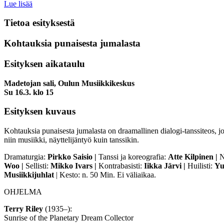
Lue lisää
Tietoa esityksestä
Kohtauksia punaisesta jumalasta
Esityksen aikataulu
Madetojan sali, Oulun Musiikkikeskus
Su 16.3. klo 15
Esityksen kuvaus
Kohtauksia punaisesta jumalasta on draamallinen dialogi-tanssiteos, jo
niin musiikki, näyttelijäntyö kuin tanssikin.
Dramaturgia:
Pirkko Saisio |
Tanssi ja koreografia:
Atte Kilpinen |
N
Woo |
Sellisti:
Mikko Ivars |
Kontrabasisti:
Iikka Järvi |
Huilisti:
Yu
Musiikkijuhlat
| Kesto: n. 50 Min. Ei väliaikaa.
OHJELMA
Terry Riley
(1935–):
Sunrise of the Planetary Dream Collector