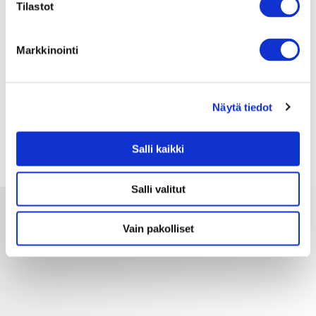
Tilastot
Liput
Markkinointi
Lipunmyynti aukeaa myöhemmin
Näytä tiedot
Salli kaikki
Salli valitut
Vain pakolliset