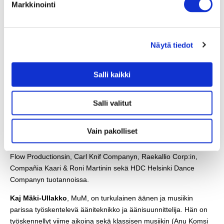
Markkinointi
kuvataiteen parissa. Hänen pitkäaikaisimpia
yhteistyökumppaneitaan tanssin saralla ovat koreografit Sonya
Lindfors ja Valtteri Raekallio. Kosken lavastuksia on nähty mm.
Näytä tiedot
Oulun, Porin ja Seinäjoen kaupunginteattereissa sekä
Tampereen Ahaa teatterissa. Lavastustöiden ohella Koski piirtää
ja maalaa tilaustöitä, tekee seinämaalauksia ja esiintyy
Salli kaikki
musiikkimaalausten kanssa. Aino Koski on valmistunut Taiteen
maisteriksi Taideteollisesta korkeakoulusta vuonna 2012.
Salli valitut
Jukka Huitila
, TeM, on Rovaniemellä asuva valosuunnittelija,
visualisti ja valotaiteilija. Hän on työskennellyt näyttämötaiteen ja
Vain pakolliset
musiikin parissa yli kaksi vuosikymmentä sekä tehnyt
valotaideteoksia. Jukan suunnittelua näkee mm. Oululaisen
Flow Productionsin, Carl Knif Companyn, Raekallio Corp:in,
Compañia Kaari & Roni Martinin sekä HDC Helsinki Dance
Companyn tuotannoissa.
Kaj Mäki-Ullakko
, MuM, on turkulainen äänen ja musiikin
parissa työskentelevä ääniteknikko ja äänisuunnittelija. Hän on
työskennellyt viime aikoina sekä klassisen musiikin (Anu Komsi