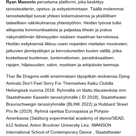
Ryan Masonin
perustama platformi, joka keskittyy
tanssiteatteriin, opetus- ja esitystoimintaan. Täällä molemmat
tanssitaiteilijat tuovat yhteen kokemuksensa ja yksilöllisen
taiteellisen näkökulmansa yhteistyöhön. Heidän työnsä tutkii
alitajuista kommunikaatiota ja paljastaa tiheän ja joskus
näkymättömän läheisyyden sisäisen maailman kerroksissa.
Heidän esityksensä liikkuu usein nopeiden mielialan muutosten,
jatkuvien jännitystilojen ja kerrostuneiden kuvien välillä, jotka
koskettavat kuoleman, tuntemattoman, paradoksaalisen,
rajojen, hiljaisuuden, valon, mystisen ja arkipäivän teemoja.
Thar Be Dragons
esitti ensimmäisen täyspitkän teoksensa Dying
Animals Don’t Feel Sorry For Themselves Kaiku Clubilla
Helsingissä vuonna 2018. Ryhmältä on tilattu tilausteoksia mm.
Staatstheater Kasselin tanssiryhmälle ( EI 2018), Staatstheater
Braunschweigin tanssiryhmälle (BLINK 2022) ja Hubbard Street
Pro:lle (2019). Ryhmä opettaa Euroopassa ja Pohjois-
Amerikassa (Salzburg experimental academy of dance/SEAD,
b12 festival, Anton Bruckner University Linz, IWANSON
International School of Contemporary Dance , Staatstheater