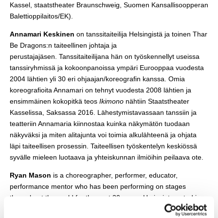
Kassel, staatstheater Braunschweig, Suomen Kansallisoopperan
Balettioppilaitos/EK).
Annamari Keskinen
on tanssitaiteilija Helsingistä ja toinen Thar
Be Dragons:n taiteellinen johtaja ja
perustajajäsen. Tanssitaiteilijana hän on työskennellyt useissa
tanssiryhmissä ja kokoonpanoissa ympäri Eurooppaa vuodesta
2004 lähtien yli 30 eri ohjaajan/koreografin kanssa. Omia
koreografioita Annamari on tehnyt vuodesta 2008 lähtien ja
ensimmäinen kokopitkä teos
Ikimono
nähtiin Staatstheater
Kasselissa, Saksassa 2016. Lähestymistavassaan tanssiin ja
teatteriin Annamaria kiinnostaa kuinka näkymätön tuodaan
näkyväksi ja miten alitajunta voi toimia alkulähteenä ja ohjata
läpi taiteellisen prosessin. Taiteellisen työskentelyn keskiössä
syvälle mieleen luotaava ja yhteiskunnan ilmiöihin peilaava ote.
Ryan Mason
is a choreographer, performer, educator,
performance mentor who has been performing on stages
throughout the world for the past 30 years. He is interested in
moving bodies immersed in light- and soundscapes, the