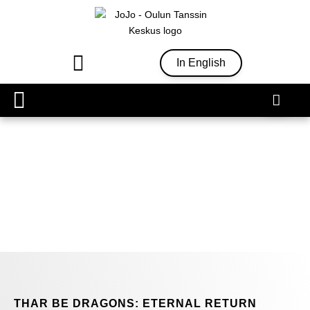
In English
Ohjelmisto & liput
THAR BE DRAGONS: ETERNAL RETURN