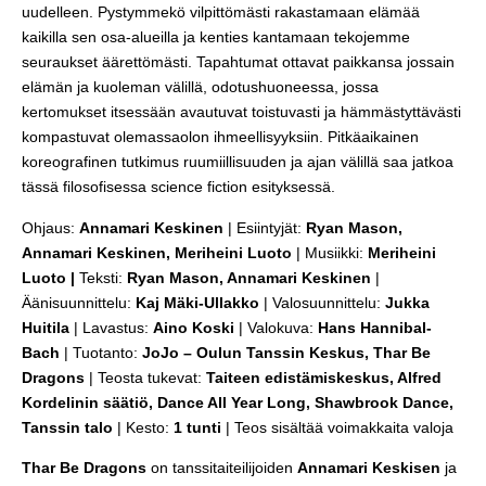
uudelleen. Pystymmekö vilpittömästi rakastamaan elämää
kaikilla sen osa-alueilla ja kenties kantamaan tekojemme
seuraukset äärettömästi. Tapahtumat ottavat paikkansa jossain
elämän ja kuoleman välillä, odotushuoneessa, jossa
kertomukset itsessään avautuvat toistuvasti ja hämmästyttävästi
kompastuvat olemassaolon ihmeellisyyksiin. Pitkäaikainen
koreografinen tutkimus ruumiillisuuden ja ajan välillä saa jatkoa
tässä filosofisessa science fiction esityksessä.
Ohjaus:
Annamari Keskinen
| Esiintyjät:
Ryan Mason,
Annamari Keskinen, Meriheini Luoto
| Musiikki:
Meriheini
Luoto |
Teksti:
Ryan Mason, Annamari Keskinen
|
Äänisuunnittelu:
Kaj Mäki-Ullakko
| Valosuunnittelu:
Jukka
Huitila
| Lavastus:
Aino Koski
| Valokuva:
Hans Hannibal-
Bach
| Tuotanto:
JoJo – Oulun Tanssin Keskus, Thar Be
Dragons
| Teosta tukevat:
Taiteen edistämiskeskus, Alfred
Kordelinin säätiö, Dance All Year Long, Shawbrook Dance,
Tanssin talo
| Kesto:
1 tunti
| Teos sisältää voimakkaita valoja
Thar Be Dragons
on tanssitaiteilijoiden
Annamari Keskisen
ja