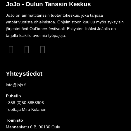
JoJo - Oulun Tanssin Keskus
JoJo on ammattitanssin tuotantokeskus, joka tarjoaa
ympärivuotista ohjelmistoa. Ohjelmistoon kuuluu myös syksyisin
järjestettävä OuDance-festivaali. Esitysten lisäksi JoJolla on
tarjolla kaikille avoimia työpajoja.
Yhteystiedot
info@jojo.fi
Puhelin
+358 (0)50 5853906
Tuottaja Mira Kolanen
Toimisto
Mannenkatu 6 B, 90130 Oulu