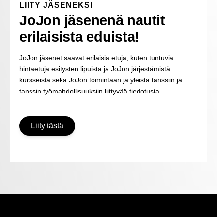
LIITY JÄSENEKSI
JoJon jäsenenä nautit
erilaisista eduista!
JoJon jäsenet saavat erilaisia etuja, kuten tuntuvia
hintaetuja esitysten lipuista ja JoJon järjestämistä
kursseista sekä JoJon toimintaan ja yleistä tanssiin ja
tanssin työmahdollisuuksiin liittyvää tiedotusta.
Liity tästä