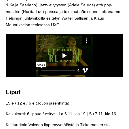
& Kaija Saariaho), jazz-levytysten (Adele Sauros) että pop-
musiikin (Rosita Luu) parissa ja toiminut äänisuunnittelijana mm.
Helsingin juhlaviikoilla esitetyn Walter Sallisen ja Klaus
Maunukselan teoksessa UXO.
Liput
15 e / 12 e / 6 e (JoJon jäsenhinta)
Kaikukortti: 6 lippua / esitys: La 6.11. klo 19 | Su 7.11. klo 16
Kulttuuritalo Valveen lippumyymälästä ja Ticketmasterista.